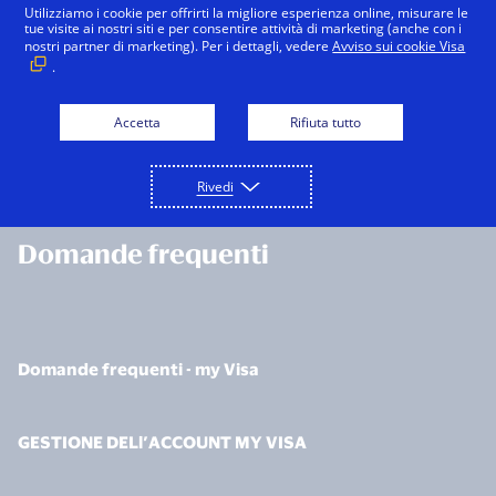
Skip
Utilizziamo i cookie per offrirti la migliore esperienza online, misurare le
tue visite ai nostri siti e per consentire attività di marketing (anche con i
to
nostri partner di marketing). Per i dettagli, vedere
Avviso sui cookie Visa
Log in
IT
main
.
Log
in
content
Accetta
Rifiuta tutto
Crea il
tuo
account
HOME
DOMANDE FREQUENTI
Rivedi
Domande frequenti
Domande frequenti - my Visa
GESTIONE DELl’ACCOUNT MY VISA